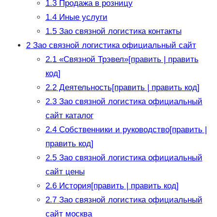
1.3
Продажа в розницу
1.4
Иные услуги
1.5
Зао связной логистика контакты
2
Зао связной логистика официальный сайт
2.1
«Связной Трэвел»[править | править
код]
2.2
Деятельность[править | править код]
2.3
Зао связной логистика официальный
сайт каталог
2.4
Собственники и руководство[править |
править код]
2.5
Зао связной логистика официальный
сайт цены
2.6
История[править | править код]
2.7
Зао связной логистика официальный
сайт москва