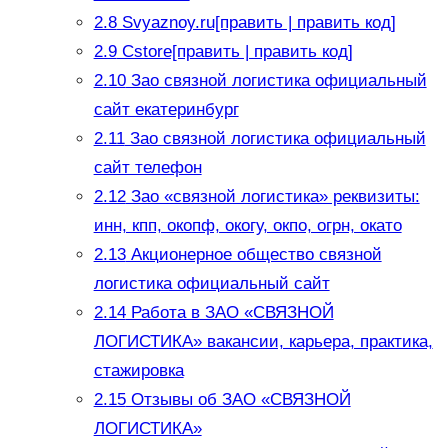
2.8
Svyaznoy.ru[править | править код]
2.9
Cstore[править | править код]
2.10
Зао связной логистика официальный
сайт екатеринбург
2.11
Зао связной логистика официальный
сайт телефон
2.12
Зао «связной логистика» реквизиты:
инн, кпп, окопф, окогу, окпо, огрн, окато
2.13
Акционерное общество связной
логистика официальный сайт
2.14
Работа в ЗАО «СВЯЗНОЙ
ЛОГИСТИКА» вакансии, карьера, практика,
стажировка
2.15
Отзывы об ЗАО «СВЯЗНОЙ
ЛОГИСТИКА»