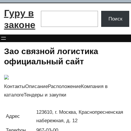
Перейти
Гуру в
к
Поиск
Поиск
содержимому
законе
Зао связной логистика
официальный сайт
КонтактыОписаниеРасположениеКомпания в
каталогеТендеры и закупки
123610, г. Москва, Краснопресненская
Адрес
набережная, д. 12
Телефон
967-03-00