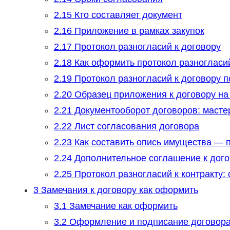
2.15
Кто составляет документ
2.16
Приложение в рамках закупок
2.17
Протокол разногласий к договору
2.18
Как оформить протокол разногласий
2.19
Протокол разногласий к договору п
2.20
Образец приложения к договору на 
2.21
Документооборот договоров: масте
2.22
Лист согласования договора
2.23
Как составить опись имущества — 
2.24
Дополнительное соглашение к дог
2.25
Протокол разногласий к контракту:
3
Замечания к договору как оформить
3.1
Замечание как оформить
3.2
Оформление и подписание договора 