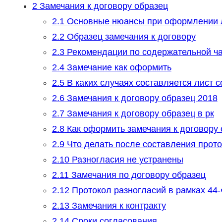
2
Замечания к договору образец
2.1
Основные нюансы при оформлении 
2.2
Образец замечания к договору
2.3
Рекомендации по содержательной ча
2.4
Замечание как оформить
2.5
В каких случаях составляется лист 
2.6
Замечания к договору образец 2018
2.7
Замечания к договору образец в рк
2.8
Как оформить замечания к договору 
2.9
Что делать после составления прот
2.10
Разногласия не устранены
2.11
Замечания по договору образец
2.12
Протокол разногласий в рамках 44
2.13
Замечания к контракту
2.14
Сроки согласования