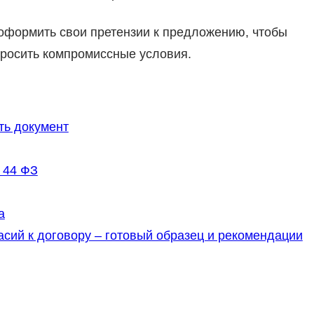
 оформить свои претензии к предложению, чтобы
просить компромиссные условия.
ть документ
 44 ФЗ
а
асий к договору – готовый образец и рекомендации