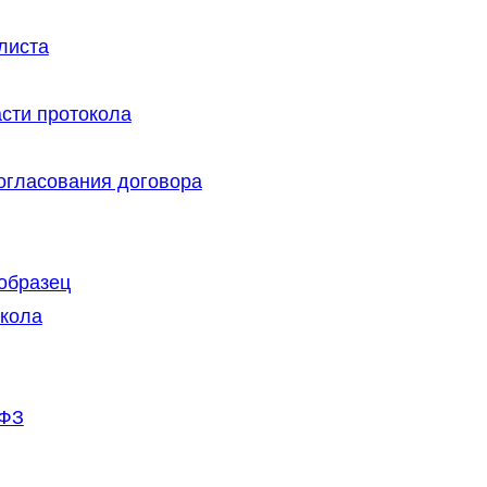
листа
сти протокола
согласования договора
образец
окола
-ФЗ