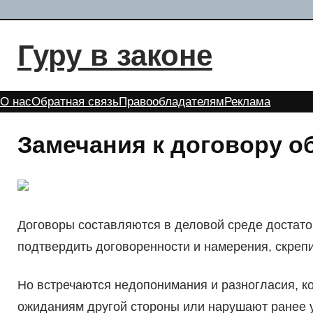
Перейти
к
Гуру в законе
содержимому
О нас
Обратная связь
Правообладателям
Реклама
Замечания к договору о
Договоры составляются в деловой среде достаточ
подтвердить договоренности и намерения, скреп
Но встречаются недопонимания и разногласия, ко
ожиданиям другой стороны или нарушают ранее 