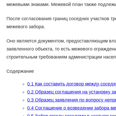
межевыми знаками. Межевой план также подлежи
После согласования границ соседних участков т
межевого забора.
Оно является документом, предоставляющим влад
заявленного объекта, то есть межевого огражден
строительным требованиям администрации населе
Содержание
0.1
Как составить договор между соседя
0.2
Образец соглашения на установку з
0.3
Образец заявления по вопросу непр
0.4
Соглашение о возведении забора ме