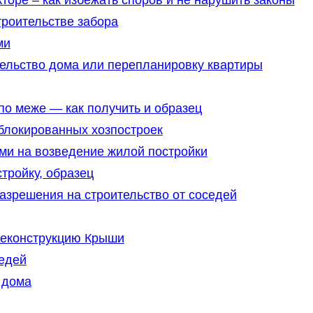
торе – как избежать споров и не нарушить законы
троительстве забора
ми
тельство дома или перепланировку квартиры
по меже — как получить и образец
блокированных хозпостроек
и на возведение жилой постройки
тройку, образец
азрешения на строительство от соседей
еконструкцию Крыши
седей
 дома