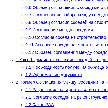
0.5
Забор между соседями в частном сек
0.6
Образец соглашения с соседями о с
0.7
Согласование забора между соседя
0.8
Образец согласия соседей на строи
0.9
Соглашение между соседями
0.10
Cогласие соседа на строительство 
0.11
Согласие соседа на строительство 
0.12
Образец соглашения между соседям
1
Как оформляется согласие соседей на прис
1.1
Необходимость получения образца р
1.2
Оформление документа
2
Пример Соглашения Между Соседями на Р
2.1
Разрешение на строительство от со
2.2
Согласие соседей на реконструкцию
2.3
Закон РАА