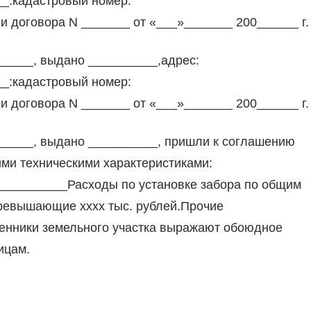
_:кадастровый номер:
 договора N _______ от «___»_______ 200______ г.
N_____, выдано __________,адрес:
_:кадастровый номер:
 договора N _______ от «___»_______ 200______ г.
N_____, выдано __________, пришли к соглашению
ми техническими характеристиками:
__________Расходы по установке забора по общим
превышающие хххх тыс. рублей.Прочие
енники земельного участка выражают обоюдное
ицам.