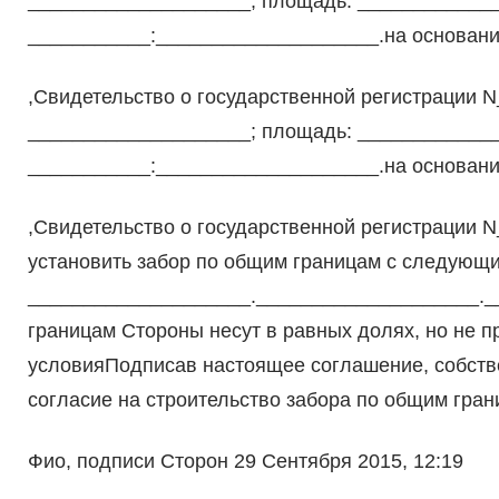
____________________; площадь: _____________
___________:____________________.на основании
,Свидетельство о государственной регистрации 
____________________; площадь: _____________
___________:____________________.на основании
,Свидетельство о государственной регистрации 
установить забор по общим границам с следующи
____________________.____________________._
границам Стороны несут в равных долях, но не 
условияПодписав настоящее соглашение, собств
согласие на строительство забора по общим гран
Фио, подписи Сторон 29 Сентября 2015, 12:19