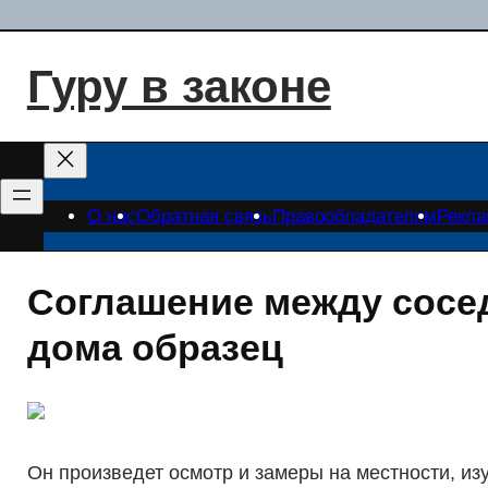
Перейти
к
Гуру в законе
содержимому
О нас
Обратная связь
Правообладателям
Рекл
Соглашение между сосе
дома образец
Он произведет осмотр и замеры на местности, и