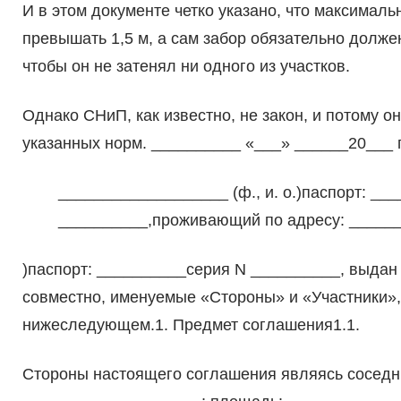
И в этом документе четко указано, что максима
превышать 1,5 м, а сам забор обязательно долже
чтобы он не затенял ни одного из участков.
Однако СНиП, как известно, не закон, и потому о
указанных норм. __________ «___» ______20___ г
___________________ (ф., и. о.)паспорт: _
__________,проживающий по адресу: _______
)паспорт: __________серия N __________, выда
совместно, именуемые «Стороны» и «Участники»
нижеследующем.1. Предмет соглашения1.1.
Стороны настоящего соглашения являясь соседн