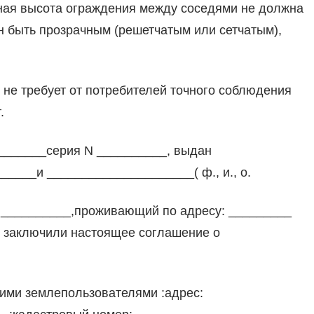
льная высота ограждения между соседями не должна
н быть прозрачным (решетчатым или сетчатым),
н не требует от потребителей точного соблюдения
.
_________серия N __________, выдан
____и _____________________( ф., и., о.
н __________,проживающий по адресу: _________
, заключили настоящее соглашение о
ими землепользователями :адрес: