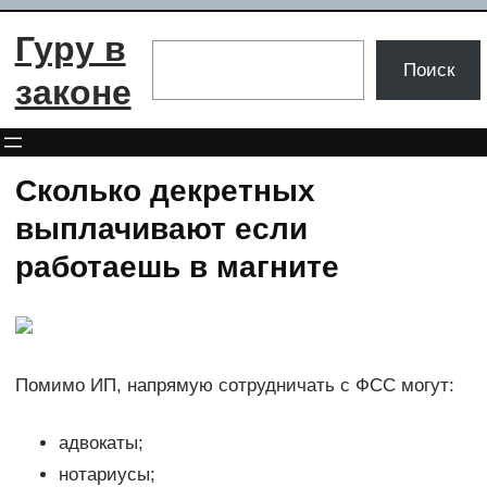
Перейти
Гуру в
к
Поиск
Поиск
содержимому
законе
Сколько декретных
выплачивают если
работаешь в магните
Помимо ИП, напрямую сотрудничать с ФСС могут:
адвокаты;
нотариусы;