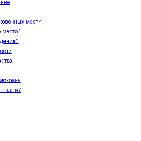
ение
ковочных мест?
 место?
ждение?
ости
астка
арковки
енности?