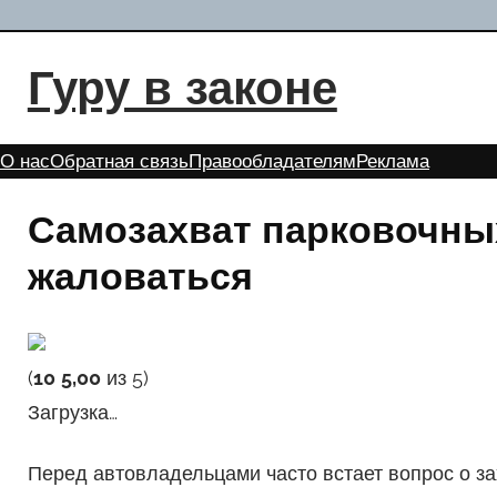
Перейти
к
Гуру в законе
содержимому
О нас
Обратная связь
Правообладателям
Реклама
Самозахват парковочных
жаловаться
(
10
5,00
из 5)
Загрузка…
Перед автовладельцами часто встает вопрос о за