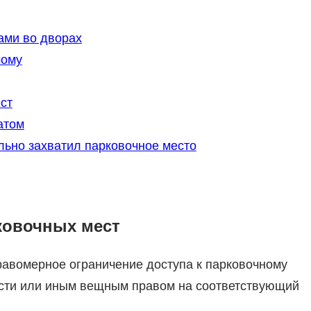
ами во дворах
мому
ст
атом
льно захватил парковочное место
ковочных мест
равомерное ограничение доступа к парковочному
сти или иным вещным правом на соответствующий