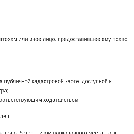
втохам или иное лицо, предоставившее ему право
 публичной кадастровой карте, доступной к
ра;
соответствующим ходатайством.
лец:
ется собственником парковочного места, то, к