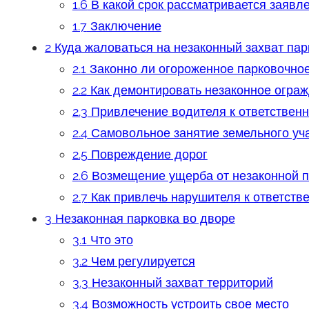
1.6
В какой срок рассматривается заявл
1.7
Заключение
2
Куда жаловаться на незаконный захват пар
2.1
Законно ли огороженное парковочное
2.2
Как демонтировать незаконное огра
2.3
Привлечение водителя к ответственн
2.4
Самовольное занятие земельного уч
2.5
Повреждение дорог
2.6
Возмещение ущерба от незаконной п
2.7
Как привлечь нарушителя к ответств
3
Незаконная парковка во дворе
3.1
Что это
3.2
Чем регулируется
3.3
Незаконный захват территорий
3.4
Возможность устроить свое место