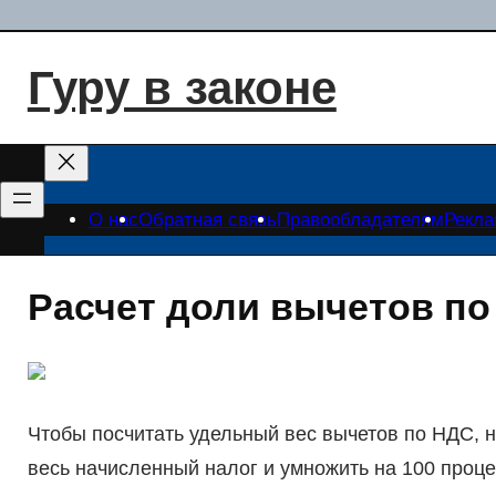
Перейти
к
Гуру в законе
содержимому
О нас
Обратная связь
Правообладателям
Рекл
Расчет доли вычетов п
Чтобы посчитать удельный вес вычетов по НДС, 
весь начисленный налог и умножить на 100 проце