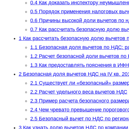
0.4
Как доказать инспектору неумышлен
0.5
Порядок применения налоговых выч
0.6
Причины высокой доли вычетов по н
0.7
Как рассчитать безопасную долю выч
1
Как рассчитать безопасную долю вычетов 
1.1
Безопасная доля вычетов по НДС: ра
1.2
Расчет безопасной доли вычетов по
1.3
Как предоставлять пояснения в ИФ
2
Безопасная доля вычетов НДС на IV кв. 201
2.1
Существует ли «безопасный» разме
2.2
Расчет удельного веса вычетов НДС
2.3
Пример расчета безопасного размер
2.4
Чем чревато превышение порогового
2.5
Безопасный вычет по НДС по регио
3
Как узнать долю вычетов НДС по компании