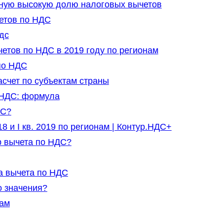
ную высокую долю налоговых вычетов
етов по НДС
дс
етов по НДС в 2019 году по регионам
по НДС
счет по субъектам страны
 НДС: формула
НС?
8 и I кв. 2019 по регионам | Контур.НДС+
р вычета по НДС?
а вычета по НДС
 значения?
нам