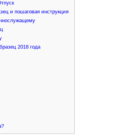
тпуск
азец и пошаговая инструкция
оеннослужащему
ец
у
бразец 2018 года
а?