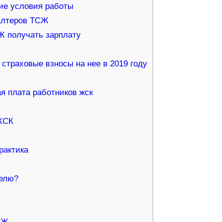
гие условия работы
алтеров ТСЖ
Ж получать зарплату
страховые взносы на нее в 2019 году
я плата работников жск
ЖСК
рактика
телю?
СЖ