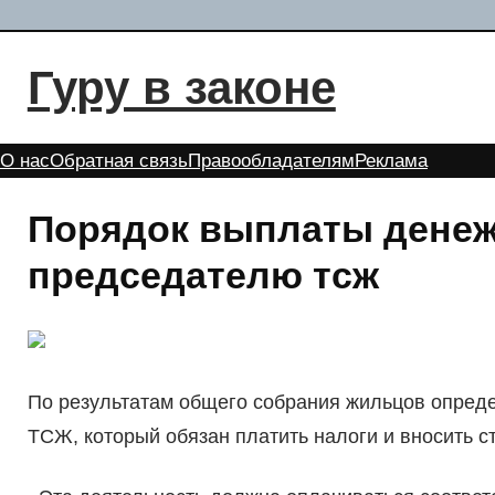
Перейти
к
Гуру в законе
содержимому
О нас
Обратная связь
Правообладателям
Реклама
Порядок выплаты денеж
председателю тсж
По результатам общего собрания жильцов опред
ТСЖ, который обязан платить налоги и вносить с