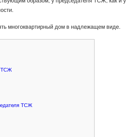
твующим образом, у председателя ТСЖ, как и у
ости.
ять многоквартирный дом в надлежащем виде.
я ТСЖ
седателя ТСЖ