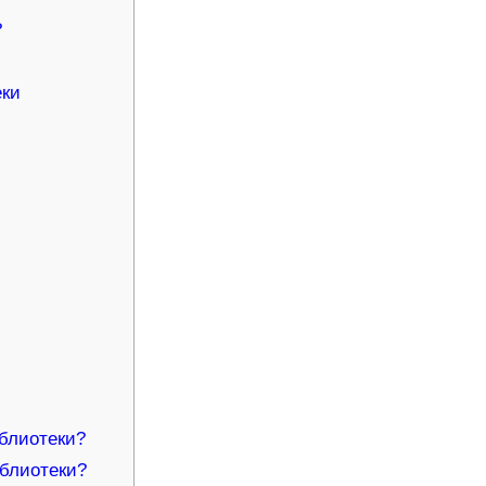
?
еки
блиотеки?
иблиотеки?