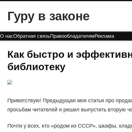
Перейти
Гуру в законе
к
содержимому
О нас
Обратная связь
Правообладателям
Реклама
Как быстро и эффектив
библиотеку
Приветствую! Предыдущая моя статья про продаж
просьбам читателей я решил выпустить вторую ча
Почти у всех, кто «родом из СССР», шкафы, клад